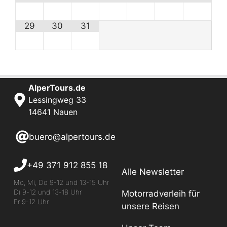
29
30
31
AlperTours.de
Lessingweg 33
14641 Nauen
buero@alpertours.de
+49 371 912 855 18
Alle Newsletter
Mo, Mi, Do 9-12 und 13-15 Uhr
Di 9-12 und 13-18 Uhr
Motorradverleih für
Fr 9-12 Uhr
unsere Reisen