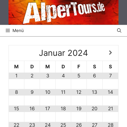
Zum
Inhalt
springen
Menü
Januar
2024
M
D
M
D
F
S
S
1
2
3
4
5
6
7
8
9
10
11
12
13
14
15
16
17
18
19
20
21
22
23
24
25
26
27
28