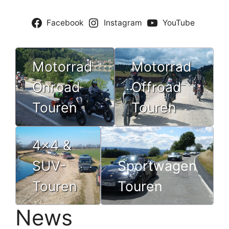
Facebook
Instagram
YouTube
Motorrad
Motorrad
Onroad
Offroad
Touren
Touren
4×4 &
SUV-
Sportwagen
Touren
Touren
News