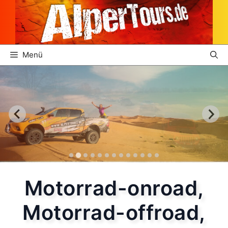
Zum
Inhalt
springen
Menü
Motorrad-onroad,
Motorrad-offroad,