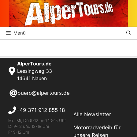
Zum
Inhalt
springen
Menü
AlperTours.de
Lessingweg 33
14641 Nauen
buero@alpertours.de
+49 371 912 855 18
Alle Newsletter
Mo, Mi, Do 9-12 und 13-15 Uhr
Di 9-12 und 13-18 Uhr
Motorradverleih für
Fr 9-12 Uhr
unsere Reisen